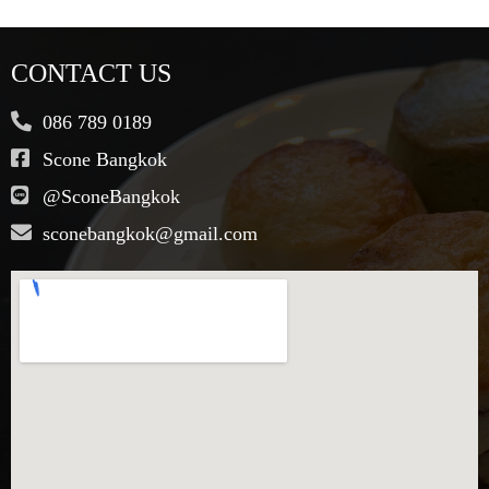
CONTACT US
086 789 0189
Scone Bangkok
@SconeBangkok
sconebangkok@gmail.com