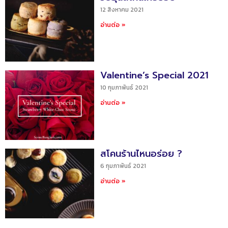
12 สิงหาคม 2021
อ่านต่อ »
Valentine’s Special 2021
10 กุมภาพันธ์ 2021
อ่านต่อ »
สโคนร้านไหนอร่อย ?
6 กุมภาพันธ์ 2021
อ่านต่อ »