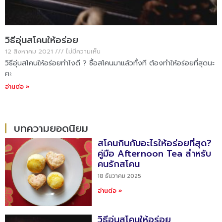
วิธีอุ่นสโคนให้อร่อย
12 สิงหาคม 2021
ไม่มีความเห็น
วิธีอุ่นสโคนให้อร่อยทำไงดี ? ซื้อสโคนมาแล้วทั้งที ต้องทำให้อร่อยที่สุดนะ
คะ
อ่านต่อ »
บทความยอดนิยม
สโคนกินกับอะไรให้อร่อยที่สุด?
คู่มือ Afternoon Tea สำหรับ
คนรักสโคน
18 ธันวาคม 2025
อ่านต่อ »
วิธีอุ่นสโคนให้อร่อย